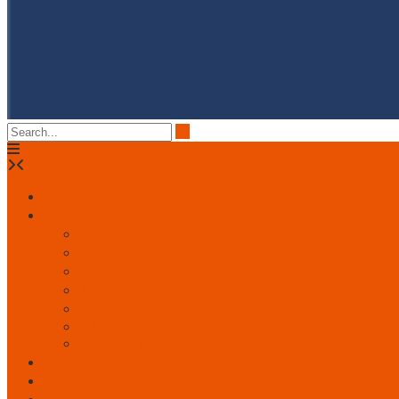
ホーム
コース
サックス
ギター
ベース
ドラム
パーカッション
DTM
キーボード
料金
講師紹介