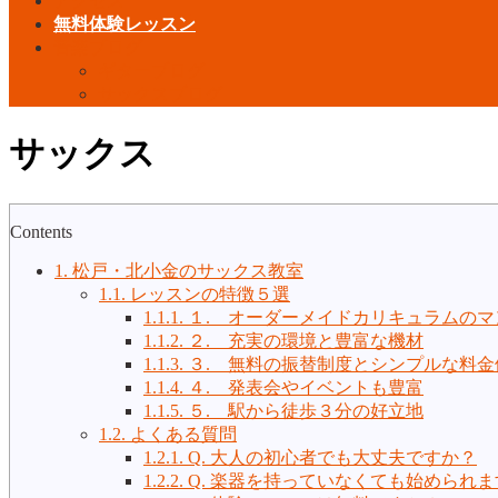
アクセス
無料体験レッスン
音楽ブログ
ギターブログ
サックスブログ
サックス
Contents
1.
松戸・北小金のサックス教室
1.1.
レッスンの特徴５選
1.1.1.
１. オーダーメイドカリキュラムのマ
1.1.2.
２. 充実の環境と豊富な機材
1.1.3.
３. 無料の振替制度とシンプルな料金
1.1.4.
４. 発表会やイベントも豊富
1.1.5.
５. 駅から徒歩３分の好立地
1.2.
よくある質問
1.2.1.
Q. 大人の初心者でも大丈夫ですか？
1.2.2.
Q. 楽器を持っていなくても始められ