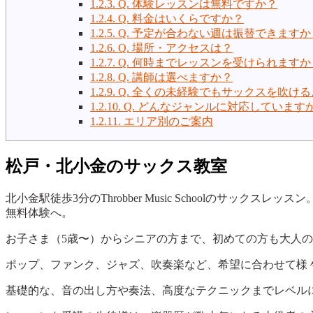
1.2.3.
Q. 体験レッスンは無料ですか？
1.2.4.
Q. 料金はいくらですか？
1.2.5.
Q. 予定が合わない週は振替できますか
1.2.6.
Q. 場所・アクセスは？
1.2.7.
Q. 何時までレッスンを受けられますか
1.2.8.
Q. 講師は選べますか？
1.2.9.
Q. 全くの未経験でもサックスを吹け
1.2.10.
Q. どんなジャンルに対応しています
1.2.11.
エリア別のご案内
松戸・北小金のサックス教室
北小金駅徒歩3分のThrobber Music Schoolの
無料体験へ。
お子さま（5歳〜）からシニアの方まで、初めての方も大人
ポップ、ファンク、ジャズ、吹奏楽など、希望に合わせて様
基礎的な、音の出し方や奏法、高度なテクニックまでレベル