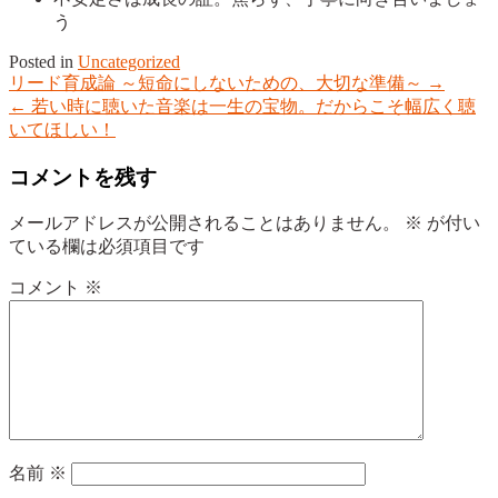
う
Posted in
Uncategorized
Post
リード育成論 ～短命にしないための、大切な準備～
→
navigation
←
若い時に聴いた音楽は一生の宝物。だからこそ幅広く聴
いてほしい！
コメントを残す
メールアドレスが公開されることはありません。
※
が付い
ている欄は必須項目です
コメント
※
名前
※