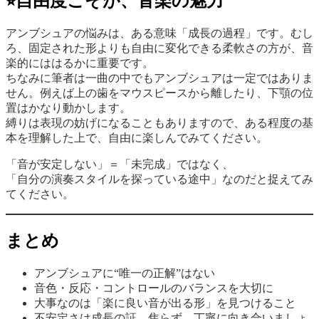
⭐︎自由度こそが、音楽の魅力
アンブシュアの悩みは、ある意味「成長の過程」です。むし
ろ、固定された形よりも自由に変化できる柔軟さの方が、音
楽的にははるかに重要です。
ちなみに筆者は一曲の中でもアンブシュアは一定ではありま
せん。例えば上の歯をマウスピースから離したり、下顎の位
置はかなり動かします。
縛りは表現の妨げになることもありますので、ある程度の基
本を理解した上で、自由に楽しんでみてください。
「音が安定しない」＝「未完成」ではなく、
「自分の演奏スタイルを探っている途中」なのだと捉えてみ
てください。
まとめ
アンブシュアに“唯一の正解”はない
音色・反応・コントロールのバランスを大切に
大事なのは「楽に良い音が出る形」を見つけること
不安定さは成長の証。焦らず、丁寧に向き合いましょ